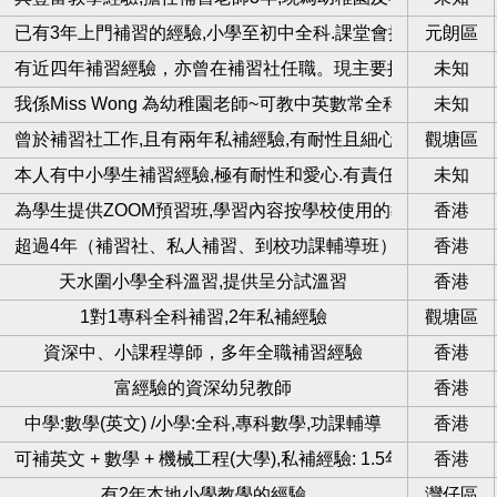
初中全科
已有3年上門補習的經驗,小學至初中全科.課堂會提供練習和筆
元朗區
有近四年補習經驗，亦曾在補習社任職。現主要接私補，對教
未知
生上可上門補
我係Miss Wong 為幼稚園老師~可教中英數常全科,擁有5年補習經驗
未知
m教學
曾於補習社工作,且有兩年私補經驗,有耐性且細心
觀塘區
全科補習
本人有中小學生補習經驗,極有耐性和愛心.有責任感、守時、有
未知
習班
為學生提供ZOOM預習班,學習內容按學校使用的教科書訂製
香港
超過4年（補習社、私人補習、到校功課輔導班）
香港
補習
天水圍小學全科溫習,提供呈分試溫習
香港
習
1對1專科全科補習,2年私補經驗
觀塘區
r
資深中、小課程導師，多年全職補習經驗
香港
om數學小組班
富經驗的資深幼兒教師
香港
中學:數學(英文) /小學:全科,專科數學,功課輔導
香港
生
可補英文 + 數學 + 機械工程(大學),私補經驗: 1.5年
香港
有2年本地小學教學的經驗
灣仔區