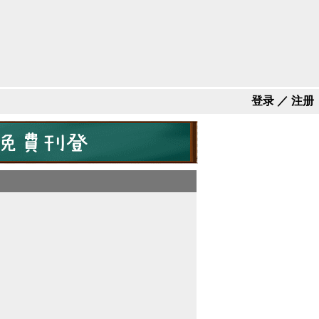
登录
／
注册