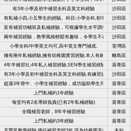
科
有3年小學及初中補習全科及英文科經驗
沙田區
習
有私補小四,小五學生的經驗。科目:小學全科,初中,高中數學
沙田區
生
富有補習功輔班及私補經驗，可根據學生水平調整教學進度及
沙田區
兩年補習經驗，教學風格輕鬆有趣味，令學生不再逃避學習
沙田區
小學全科/中學英文均可,高中英文專門補底.
荃灣區
習
擁有兩年私補經驗,擁有幼稚園實習經驗.本人有耐心,處事認真
離島區
4年半補習社,4年私人補習經驗,SEN學生補習經驗
葵青區
有3年小學及初中補習全科及英文科經驗,有練習提供
沙田區
超過3年替中、小學生補習經驗，成功協助學生升上Band1中
葵青區
衣區
上門私補約1年經驗
葵青區
每堂均有2名導師負責(已有2年私補經驗)
葵青區
師
全職補習老師，8年半補習經驗
葵青區
生
上門私補約3年經驗
葵青區
專科補習私補/zoom
具豐富教學經驗,擔任補習老師3年,現為幼稚園及特殊幼兒中心
未知