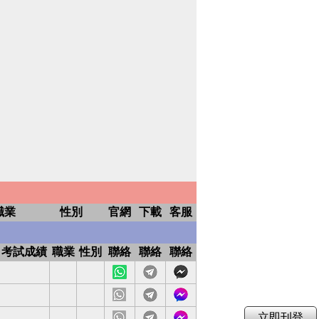
職業
性別
官網
下載
客服
考試成績
職業
性別
聯絡
聯絡
聯絡
試準備
網
下
客
站
載
服
耐性
網
下
客
站
載
服
細心、盡責
網
下
客
立即刊登