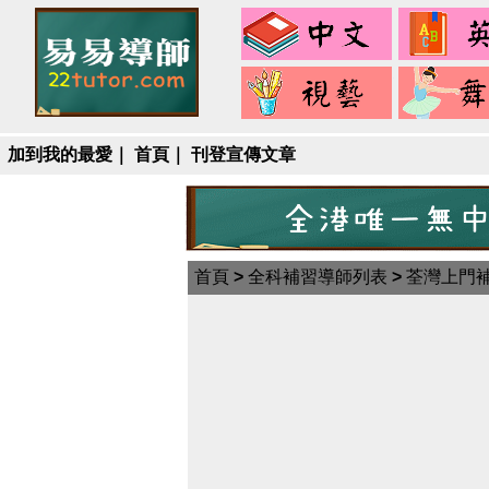
中
文
視
藝
加到我的最愛
｜
首頁
｜
刊登宣傳文章
首頁
>
全科補習導師列表
>
荃灣上門