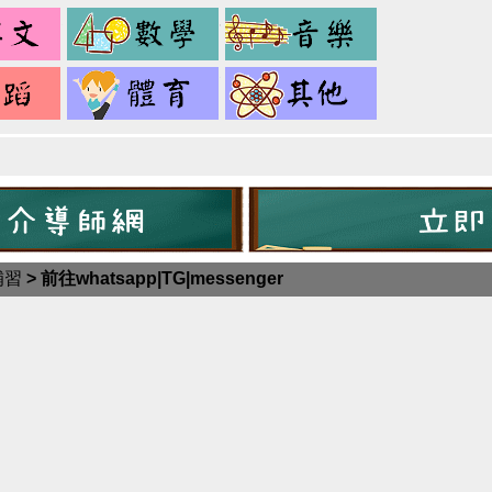
英
數
音
文
學
樂
舞
健
其
蹈
身
它
補習
>
前往whatsapp|TG|messenger