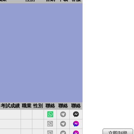
考試成績
職業
性別
聯絡
聯絡
聯絡
試準備
網
下
客
站
載
服
耐性
網
下
客
站
載
服
細心、盡責
網
下
客
立即刊登