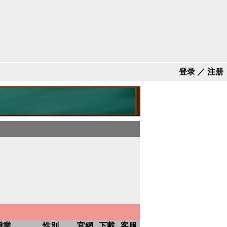
登录
／
注册
職業
性別
官網
下載
客服