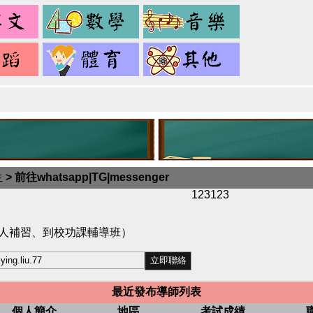
英
數
音
文
學
樂
舞
健
其
蹈
身
它
生
>
前往whatsapp|TG|messenger
123123
私人補習、到校功課輔導班）
最近發布導師列表
個人簡介
地區
考試成績