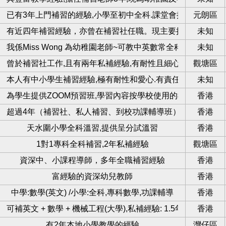
初中全科
已有3年上門補習的經驗,小學至初中全科.課堂會提供練習和筆
元朗區
有近四年補習經驗，亦曾在補習社任職。現主要接私補，對教
未知
生上可上門補
我係Miss Wong 為幼稚園老師~可教中英數常全科,擁有5年補習經驗
未知
m教學
曾於補習社工作,且有兩年私補經驗,有耐性且細心
觀塘區
全科補習
本人有中小學生補習經驗,極有耐性和愛心.有責任感、守時、有
未知
習班
為學生提供ZOOM預習班,學習內容按學校使用的教科書訂製
香港
超過4年（補習社、私人補習、到校功課輔導班）
香港
補習
天水圍小學全科溫習,提供呈分試溫習
香港
習
1對1專科全科補習,2年私補經驗
觀塘區
r
資深中、小課程導師，多年全職補習經驗
香港
om數學小組班
富經驗的資深幼兒教師
香港
中學:數學(英文) /小學:全科,專科數學,功課輔導
香港
生
可補英文 + 數學 + 機械工程(大學),私補經驗: 1.5年
香港
有2年本地小學教學的經驗
灣仔區