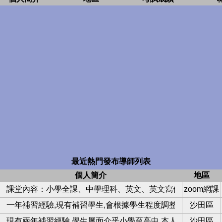
最近熱門發布導師列表
個人簡介
地區
補學生
課堂內容：小學全課、中學理科、英文、英文寫作、數學、面
zoom網課
一年補習經驗,現有補習學生,會根據學生程度調整教學內容,有
沙田區
生
現有兩年補習經驗,學生層面介乎小學至高中.本人熱衷教學、
沙田區