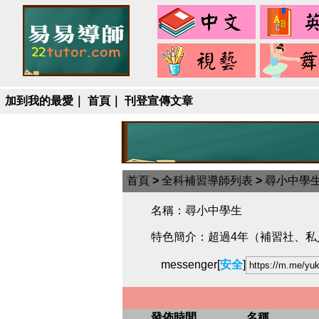
中
文
視
藝
加到我的最愛
｜
首頁
｜
刊登宣傳文章
首頁
>
全科補習導師列表
>
尋小中學
名稱：尋小中學生
特色簡介：超過4年（補習社、
messenger[
安全
]
發佈時間
名稱