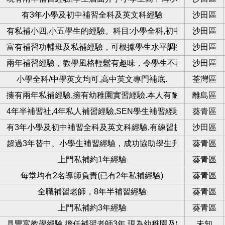
科
有3年小學及初中補習全科及英文科經驗
沙田區
習
有私補小四,小五學生的經驗。科目:小學全科,初中,高中數學
沙田區
生
富有補習功輔班及私補經驗，可根據學生水平調整教學進度及
沙田區
兩年補習經驗，教學風格輕鬆有趣味，令學生不再逃避學習
沙田區
小學全科/中學英文均可,高中英文專門補底.
荃灣區
習
擁有兩年私補經驗,擁有幼稚園實習經驗.本人有耐心,處事認真
離島區
4年半補習社,4年私人補習經驗,SEN學生補習經驗
葵青區
有3年小學及初中補習全科及英文科經驗,有練習提供
沙田區
超過3年替中、小學生補習經驗，成功協助學生升上Band1中
葵青區
衣區
上門私補約1年經驗
葵青區
每堂均有2名導師負責(已有2年私補經驗)
葵青區
師
全職補習老師，8年半補習經驗
葵青區
生
上門私補約3年經驗
葵青區
專科補習私補/zoom
具豐富教學經驗,擔任補習老師3年,現為幼稚園及特殊幼兒中心
未知