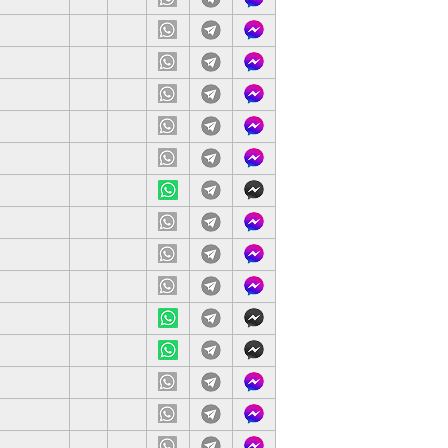
站
載
服
記 亦有課後問功課的服務提供
網
下
客
站
載
服
學抱有熱誠，會提供筆記及練習上課。因材施教，對不同學生有
網
下
客
站
載
服
.已打2針 BioNTech.
網
下
客
站
載
服
網
下
客
站
載
服
交帶.
網
下
客
站
載
服
網
下
客
站
載
服
網
下
客
站
載
服
網
下
客
站
載
服
網
下
客
站
載
服
網
下
客
站
載
服
網
下
客
站
載
服
網
下
客
站
載
服
網
下
客
站
載
服
網
下
客