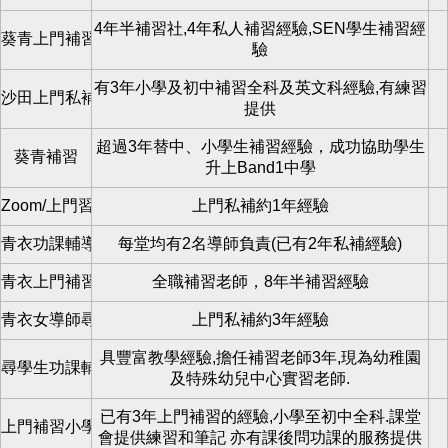
4年半補習社,4年私人補習經驗,SEN學生補習經
葵青上門補習
驗
有3年小學及初中補習全科及英文科經驗,有練習
沙田上門私補
提供
超過3年替中、小學生補習經驗，成功協助學生
葵青補習
升上Band1中學
Zoom/上門習青衣區
上門私補約1年經驗
青衣功課輔導班
每堂均有2名導師負責(已有2年私補經驗)
青衣上門補習老師
全職補習老師，8年半補習經驗
青衣女導師尋學生
上門私補約3年經驗
具豐富教學經驗,擔任補習老師3年,現為幼稚園
尋學生功課輔導班/專科補習私補/zoom
及特殊幼兒中心實習老師.
已有3年上門補習的經驗,小學至初中全科.課堂
上門補習小學至初中全科
會提供練習和筆記 亦有課後問功課的服務提供