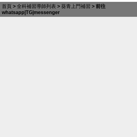
首頁
>
全科補習導師列表
>
葵青上門補習
>
前往
whatsapp|TG|messenger