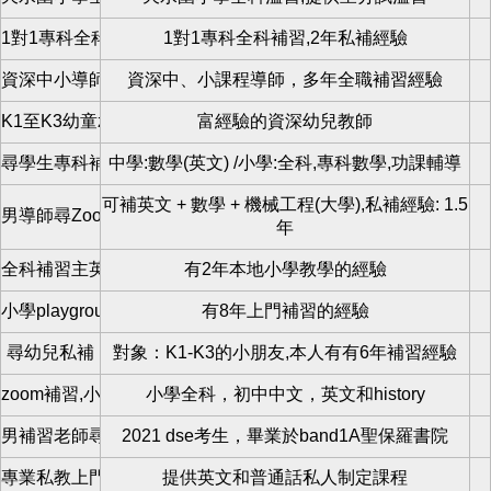
1對1專科全科補習
1對1專科全科補習,2年私補經驗
資深中小導師麥sir
資深中、小課程導師，多年全職補習經驗
K1至K3幼童zoom數學小組班
富經驗的資深幼兒教師
尋學生專科補習
中學:數學(英文) /小學:全科,專科數學,功課輔導
可補英文 + 數學 + 機械工程(大學),私補經驗: 1.5
男導師尋Zoom學生
年
全科補習主英文
有2年本地小學教學的經驗
小學playgroup導師
有8年上門補習的經驗
尋幼兒私補
對象：K1-K3的小朋友,本人有有6年補習經驗
zoom補習,小學全科私補
小學全科，初中中文，英文和history
男補習老師尋學生
2021 dse考生，畢業於band1A聖保羅書院
專業私教上門
提供英文和普通話私人制定課程