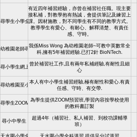
有近四年補習經驗，亦曾在補習社任職。現主要
接私補，對教學抱有熱誠，會提供筆記及練習上
尋學生小學全科
課。因材施教，對不同學生有不同的教學方式。
教導學生有愛心、有耐心、解釋清楚、有責任
感、守時。
我係Miss Wong 為幼稚園老師~可教中英數常全
幼稚園老師尋學生上可上門補
科,擁有5年補習經驗.已打2針 BioNTech.
曾於補習社工作,且有兩年私補經驗,有耐性且細
尋小學生網上zoom教學
心
本人有中小學生補習經驗,極有耐性和愛心.有責
尋幼稚園至小學全科補習
任感、守時、有交帶.
為學生提供ZOOM預習班,學習內容按學校使用
尋學生ZOOM預習班
的教科書訂製
超過4年（補習社、私人補習、到校功課輔導
尋小中學生
班）
天水圍小學全科補習
天水圍小學全科溫習,提供呈分試溫習