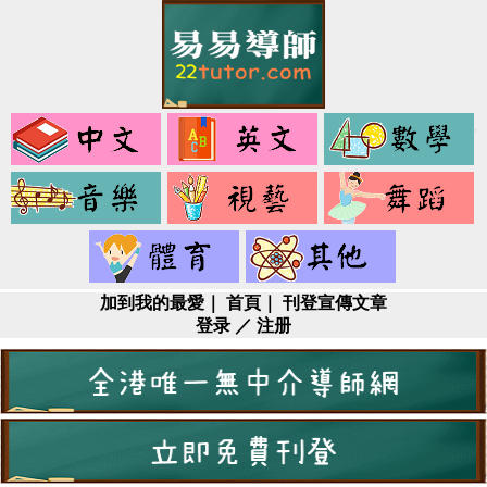
中
英
文
文
音
視
樂
藝
健
其
身
它
加到我的最愛
｜
首頁
｜
刊登宣傳文章
登录
／
注册