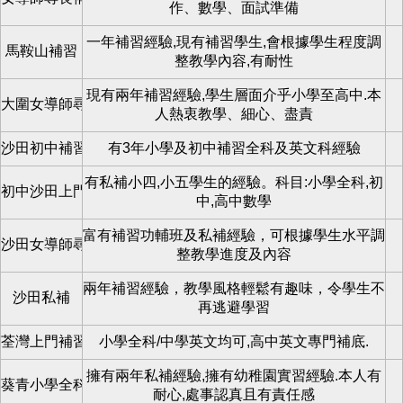
作、數學、面試準備
一年補習經驗,現有補習學生,會根據學生程度調
馬鞍山補習
整教學內容,有耐性
現有兩年補習經驗,學生層面介乎小學至高中.本
大圍女導師尋學生
人熱衷教學、細心、盡責
沙田初中補習全科
有3年小學及初中補習全科及英文科經驗
有私補小四,小五學生的經驗。科目:小學全科,初
初中沙田上門補習
中,高中數學
富有補習功輔班及私補經驗，可根據學生水平調
沙田女導師尋學生
整教學進度及內容
兩年補習經驗，教學風格輕鬆有趣味，令學生不
沙田私補
再逃避學習
荃灣上門補習
小學全科/中學英文均可,高中英文專門補底.
擁有兩年私補經驗,擁有幼稚園實習經驗.本人有
葵青小學全科補習
耐心,處事認真且有責任感