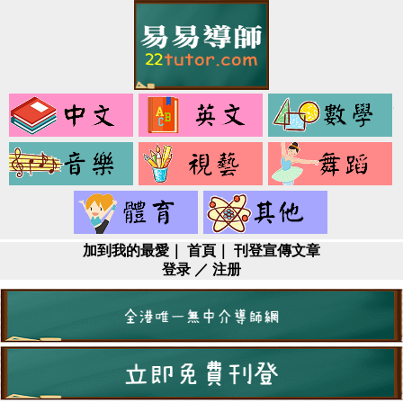
中
英
文
文
音
視
樂
藝
健
其
身
它
加到我的最愛
｜
首頁
｜
刊登宣傳文章
登录
／
注册