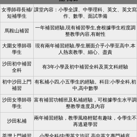
女導師尋長補/
課堂內容：小學全課、中學理科、英文、英文寫
短補學生
作、數學、面試準備
一年補習經驗,現有補習學生,會根據學生程度調
馬鞍山補習
整教學內容,有耐性
大圍女導師尋
現有兩年補習經驗,學生層面介乎小學至高中.本
學生
人熱衷教學、細心、盡責
沙田初中補習
有3年小學及初中補習全科及英文科經驗
全科
初中沙田上門
有私補小四,小五學生的經驗。科目:小學全科,初
補習
中,高中數學
沙田女導師尋
富有補習功輔班及私補經驗，可根據學生水平調
學生
整教學進度及內容
兩年補習經驗，教學風格輕鬆有趣味，令學生不
沙田私補
再逃避學習
荃灣上門補習
小學全科/中學英文均可,高中英文專門補底.