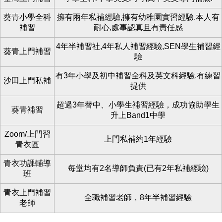
葵青小學全科
擁有兩年私補經驗,擁有幼稚園實習經驗.本人有
補習
耐心,處事認真且有責任感
4年半補習社,4年私人補習經驗,SEN學生補習經
葵青上門補習
驗
有3年小學及初中補習全科及英文科經驗,有練習
沙田上門私補
提供
超過3年替中、小學生補習經驗，成功協助學生
葵青補習
升上Band1中學
Zoom/上門習
上門私補約1年經驗
青衣區
青衣功課輔導
每堂均有2名導師負責(已有2年私補經驗)
班
青衣上門補習
全職補習老師，8年半補習經驗
老師