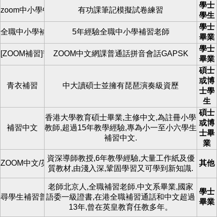
學士
zoom中小學中文補習
有功課筆記模擬試卷練習
學生
學士
全職中小學補習老師
5年經驗全職中小學補習老師
畢業
學士
[ZOOM補習]普通話情境教學
ZOOM中文網課普通話拼音會話GAPSK
畢業
碩士
或博
青衣補習
中大讀碩士並擁有琵琶演奏級資歷
士學
生
碩士
香港大學教育碩士畢業,主修中文,為註冊小學
或博
補習中文
教師,超過15年教學經驗,專為小一至小六學生
士畢
補習中文.
業
資深導師教授,6年教學經驗,大量工作紙及優
ZOOM中文/英文寫作速成班
其他
質教材,由淺入深,鞏固學習又可學到新知識.
老師北京人,全職補習老師.中文系畢業,國家
學士
尋學生補習普通話,中文上門或Zoom
語委一級證書,在港全職補習通話和中文超過
畢業
13年,曾在英皇教育任教多年。