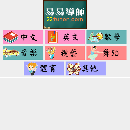
中
英
文
文
音
視
樂
藝
健
其
身
它