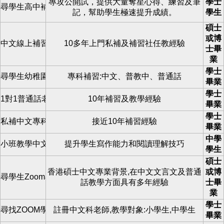
專攻公開試，提供大量奪星心得、練習及筆
學士
尋學生高中補習
記，幫助學生極速提升成績。
學生
碩士
或博
中文線上補習
10多年上門私補及補習社任教經驗
士畢
業
學士
尋學生幼稚園小學
專科補習:中文、普教中、普通話
畢業
學士
1對1普通話老師招學生
10年補習及教學經驗
畢業
學士
私補中文專科
接近10年補習經驗
畢業
中學
小班教學中文專科班
提升學生寫作能力和閱讀理解技巧
學生
碩士
香港碩士中文專業背景,在中文文言文及普通
或博
尋學生Zoom小學閱讀寫作
話教學方面具有多年經驗
士畢
業
學士
尋找ZOOM學生
註冊中文科老師,教學對象:小學生,中學生
畢業