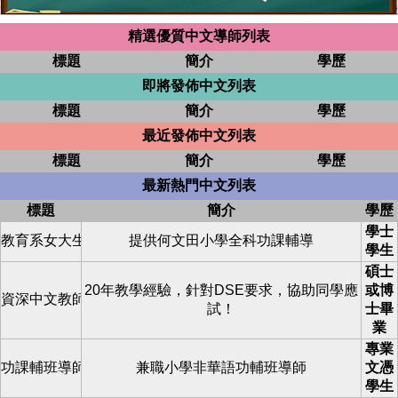
精選優質中文導師列表
標題
簡介
學歷
即將發佈中文列表
標題
簡介
學歷
最近發佈中文列表
標題
簡介
學歷
最新熱門中文列表
標題
簡介
學歷
學士
教育系女大生尋補習學生
提供何文田小學全科功課輔導
學生
碩士
20年教學經驗，針對DSE要求，協助同學應
或博
資深中文教師 專業作文評改
試！
士畢
業
專業
功課輔班導師
兼職小學非華語功輔班導師
文憑
學生