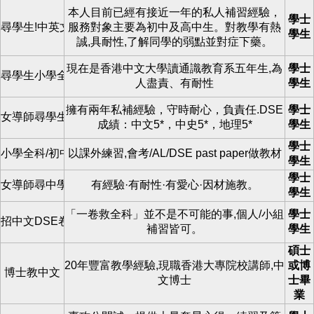
本人目前已經有接近一年的私人補習經驗，
學士
尋學生!中英文長補
服務對象主要為初中及高中生。對教學有熱
學生
誠,具耐性,了解同學的弱點並對症下藥。
現在是香港中文大學讀通識教育系五年生,為
學士
尋學生小學全科女老師
人盡責、有耐性
學生
擁有兩年私補經驗，守時耐心，負責任.DSE
學士
女導師尋學生上門私補
成績：中文5*，中史5*，地理5*
學生
學士
小學全科/初中女導師
以課外練習,會考/AL/DSE past paper做教材
學生
學士
女導師尋中學生
有經驗·有耐性·有愛心·因材施教。
學生
「一卷救全科」並不是不可能的事,個人/小組
學士
招中文DSE卷三綜合學生
補習皆可。
學生
碩士
20年豐富教學經驗,現職香港大專院校講師,中
或博
博士教中文
文博士
士畢
業