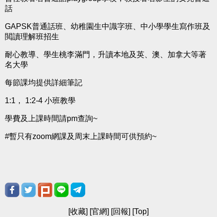
話
GAPSK普通話班、幼稚園生中識字班、中小學學生寫作班及
閲讀理解班招生
耐心教導、學生桃李滿門，升讀本地及英、澳、加拿大等著
名大學
每節課均提供詳細筆記
1:1， 1:2-4 小班教學
學費及上課時間請pm查詢~
#暫只有zoom網課及周末上課時間可供預約~
[
收藏
] [
官網
] [
回報
] [
Top
]