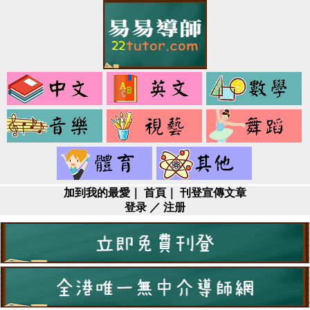
中
英
文
文
音
視
樂
藝
健
其
身
它
加到我的最愛
｜
首頁
｜
刊登宣傳文章
登录
／
注册