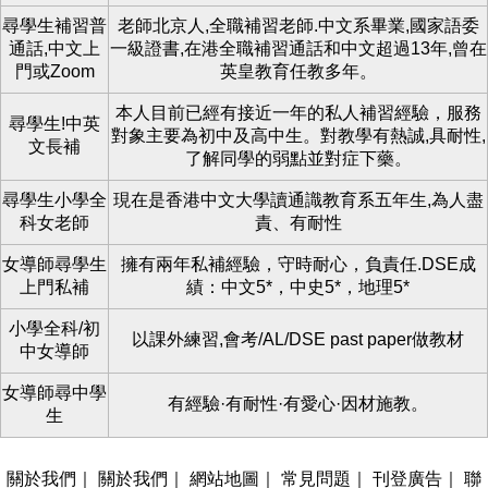
尋學生補習普
老師北京人,全職補習老師.中文系畢業,國家語委
通話,中文上
一級證書,在港全職補習通話和中文超過13年,曾在
門或Zoom
英皇教育任教多年。
本人目前已經有接近一年的私人補習經驗，服務
尋學生!中英
對象主要為初中及高中生。對教學有熱誠,具耐性,
文長補
了解同學的弱點並對症下藥。
尋學生小學全
現在是香港中文大學讀通識教育系五年生,為人盡
科女老師
責、有耐性
女導師尋學生
擁有兩年私補經驗，守時耐心，負責任.DSE成
上門私補
績：中文5*，中史5*，地理5*
小學全科/初
以課外練習,會考/AL/DSE past paper做教材
中女導師
女導師尋中學
有經驗·有耐性·有愛心·因材施教。
生
關於我們
｜
關於我們
｜
網站地圖
｜
常見問題
｜
刊登廣告
｜
聯