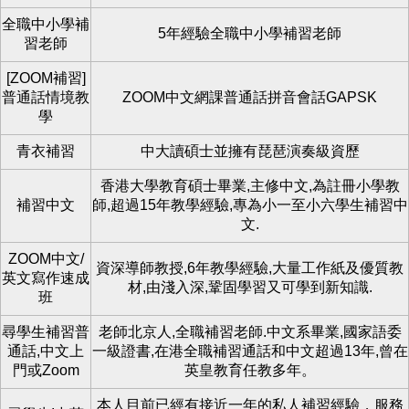
全職中小學補
5年經驗全職中小學補習老師
習老師
[ZOOM補習]
普通話情境教
ZOOM中文網課普通話拼音會話GAPSK
學
青衣補習
中大讀碩士並擁有琵琶演奏級資歷
香港大學教育碩士畢業,主修中文,為註冊小學教
補習中文
師,超過15年教學經驗,專為小一至小六學生補習中
文.
ZOOM中文/
資深導師教授,6年教學經驗,大量工作紙及優質教
英文寫作速成
材,由淺入深,鞏固學習又可學到新知識.
班
尋學生補習普
老師北京人,全職補習老師.中文系畢業,國家語委
通話,中文上
一級證書,在港全職補習通話和中文超過13年,曾在
門或Zoom
英皇教育任教多年。
本人目前已經有接近一年的私人補習經驗，服務