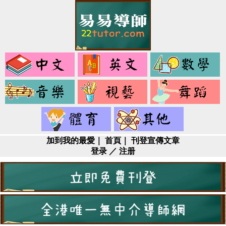
中
英
文
文
音
視
樂
藝
健
其
身
它
加到我的最愛
｜
首頁
｜
刊登宣傳文章
登录
／
注册