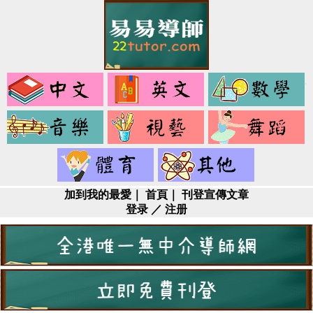
中
英
文
文
音
視
樂
藝
健
其
身
它
加到我的最愛
｜
首頁
｜
刊登宣傳文章
登录
／
注册