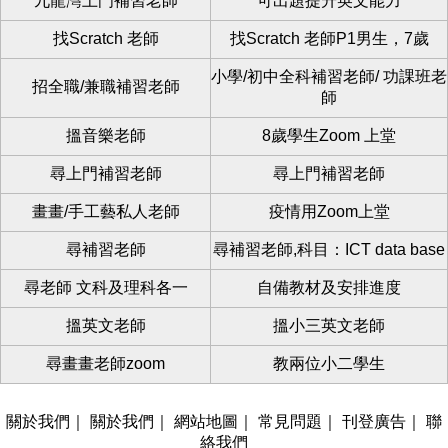
九龍灣上門補習老師
可出題提升英文能力
找Scratch 老師
找Scratch 老師P1男生，7歲
小學/初中全科補習老師/ 功課班老
招全職/兼職補習老師
師
搵音樂老師
8歲學生Zoom 上堂
尋上門補習老師
尋上門補習老師
畫畫/手工藝私人老師
疫情用Zoom上堂
尋補習老師
尋補習老師,科目：ICT data base
尋老師 文科及理科各一
自備教材及安排進度
搵英文老師
搵小三英文老師
尋畫畫老師zoom
教兩位小二學生
關於我們
｜
關於我們
｜
網站地圖
｜
常見問題
｜
刊登廣告
｜
聯
絡我們