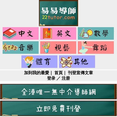
中
英
文
文
音
視
樂
藝
健
其
身
它
加到我的最愛
｜
首頁
｜
刊登宣傳文章
登录
／
注册