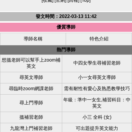
[
收藏
] [
官網
] [
回報
] [
Top
]
發文時間：2022-03-13 11:42
優質導師
導師名稱
特色介紹
熱門導師
想搵老師可以幫手上zoom補
中四女學生尋補習老師
英文
尋英文導師
小一女尋英文導師
尋臨時zoom網課老師
需有耐性有愛心及熟悉教學技巧
年級：準中一女生,補習科目：中
尋上門導師
英文
搵補習老師
小三 全科 (女)
九龍灣上門補習老師
可出題提升英文能力