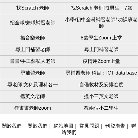
找Scratch 老師
找Scratch 老師P1男生，7歲
小學/初中全科補習老師/ 功課班老
招全職/兼職補習老師
師
搵音樂老師
8歲學生Zoom 上堂
尋上門補習老師
尋上門補習老師
畫畫/手工藝私人老師
疫情用Zoom上堂
尋補習老師
尋補習老師,科目：ICT data base
尋老師 文科及理科各一
自備教材及安排進度
搵英文老師
搵小三英文老師
尋畫畫老師zoom
教兩位小二學生
關於我們
｜
關於我們
｜
網站地圖
｜
常見問題
｜
刊登廣告
｜
聯
絡我們