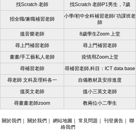
找Scratch 老師
找Scratch 老師P1男生，7歲
小學/初中全科補習老師/ 功課班老
招全職/兼職補習老師
師
搵音樂老師
8歲學生Zoom 上堂
尋上門補習老師
尋上門補習老師
畫畫/手工藝私人老師
疫情用Zoom上堂
尋補習老師
尋補習老師,科目：ICT data base
尋老師 文科及理科各一
自備教材及安排進度
搵英文老師
搵小三英文老師
尋畫畫老師zoom
教兩位小二學生
關於我們
｜
關於我們
｜
網站地圖
｜
常見問題
｜
刊登廣告
｜
聯
絡我們