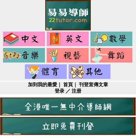
中
英
文
文
音
視
樂
藝
健
其
身
它
加到我的最愛
｜
首頁
｜
刊登宣傳文章
登录
／
注册