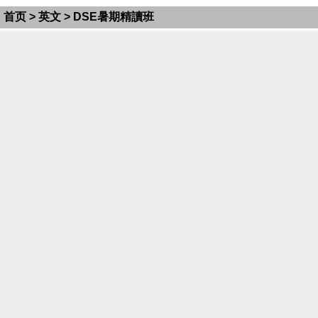
首页
>
英文
> DSE暑期精讀班