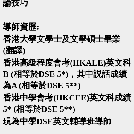
論技巧
導師資歷
:
香港大學文學士及文學碩士畢業
(
翻譯
)
香港高級程度會考
(HKALE)
英文科
B (
相等於
DSE 5*)
，其中説話成績
為
A (
相等於
DSE 5**)
香港中學會考
(HKCEE)
英文科成績
5* (
相等於
DSE 5**)
現為中學
DSE
英文輔導班導師