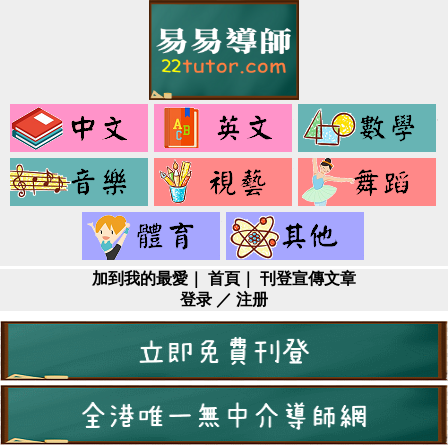
中
英
文
文
音
視
樂
藝
健
其
身
它
加到我的最愛
｜
首頁
｜
刊登宣傳文章
登录
／
注册