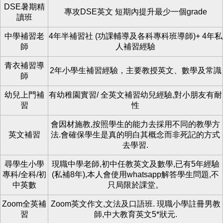
DSE暑期精
專攻DSE英文 短期內提升最少一個grade
讀班
中學補習老
4年半補習社 (功課輔導及各科專科班導師)+ 4年私
師
人補習經驗
青衣補習導
2年小學生補習經驗，主要教授英文、數學及常識
師
幼兒上門補
有幼稚園實習/ 全英文補習幼兒經驗,對小朋友有耐
習
性
會因材施教,按照學生的能力去採用不同的教學方
英文補習
法.會確保學生是真的明白其概念而非死記的方式
去學習.
尋學生小學
現職中學老師,初中任教英文及數學,已有5年經驗
專科/全科/初
(私補8年),本人會使用whatsapp解答學生問題,不
中英數
只局限於課堂。
Zoom全英補
Zoom英文作文,文法及口語班. 現職小學註冊男教
習
師,中大教育英文5*狀元.