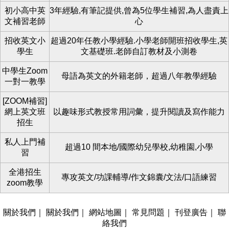
初小高中英
3年經驗,有筆記提供,曾為5位學生補習,為人盡責上
文補習老師
心
招收英文小
超過20年任教小學經驗.小學老師開班招收學生,英
學生
文基礎班.老師自訂教材及小測卷
中學生Zoom
母語為英文的外籍老師，超過八年教學經驗
一對一教學
[ZOOM補習]
網上英文班
以趣味形式教授常用詞彙，提升閱讀及寫作能力
招生
私人上門補
超過10 間本地/國際幼兒學校,幼稚園,小學
習
全港招生
專攻英文/功課輔導/作文錦囊/文法/口語練習
zoom教學
關於我們
｜
關於我們
｜
網站地圖
｜
常見問題
｜
刊登廣告
｜
聯
絡我們