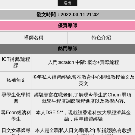
發文時間：2022-03-11 21:42
優質導師
導師名稱
特色介紹
熱門導師
ICT補習/編程
入門:scratch 中階: 概念+實際編程
課
多年私人補習經驗,曾在教育中心開班教授葡文及
私補葡文
英文
尋學生化學補
經驗豐富在職老師,了解現今學生的Chem 弱項,
習
就學生程度調節課程進度以及教學內容.
尋Econ經濟科
本人DSE 5**，現就讀香港科技大學經濟與金
學生
融，兩年補習經驗
日文女導師尋
本人是全職私人日文導師,2年私補經驗,有教授