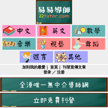
中
英
文
文
音
視
樂
藝
健
其
身
它
加到我的最愛
｜
首頁
｜
刊登宣傳文章
登录
／
注册