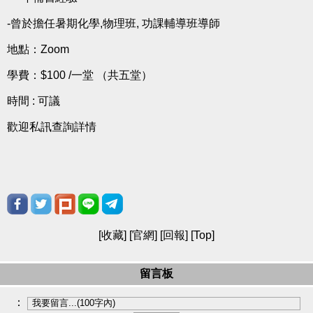
-曾於擔任暑期化學,物理班, 功課輔導班導師
地點：Zoom
學費：$100 /一堂 （共五堂）
時間 : 可議
歡迎私訊查詢詳情
[
收藏
] [
官網
] [
回報
] [
Top
]
留言板
：