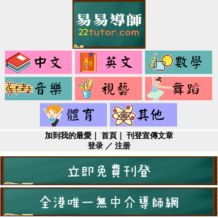
中
英
文
文
音
視
樂
藝
健
其
身
它
加到我的最愛
｜
首頁
｜
刊登宣傳文章
登录
／
注册