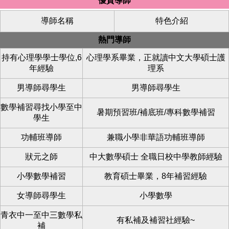
優質導師
導師名稱
特色介紹
熱門導師
持有心理學學士學位,6
心理學系畢業，正就讀中文大學碩士護
年經驗
理系
男導師尋學生
男導師尋學生
數學補習尋找小學至中
暑期預習班/補底班/專科數學補習
學生
功輔班導師
兼職小學非華語功輔班導師
狀元之師
中大數學碩士 全職日校中學教師經驗
小學數學補習
教育碩士畢業，8年補習經驗
女導師尋學生
小學數學
青衣中一至中三數學私
有私補及補習社經驗~
補