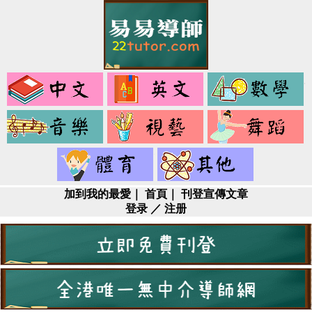
中
英
文
文
音
視
樂
藝
健
其
身
它
加到我的最愛
｜
首頁
｜
刊登宣傳文章
登录
／
注册