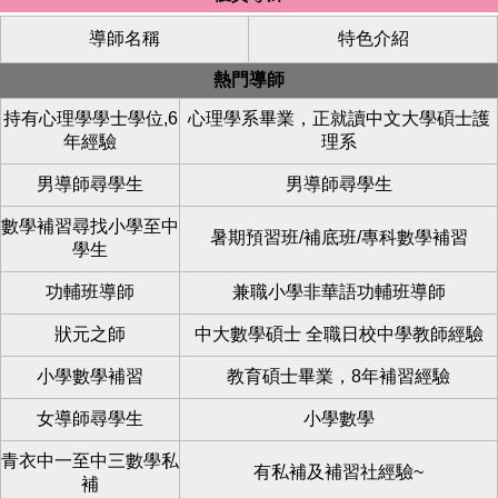
導師名稱
特色介紹
熱門導師
持有心理學學士學位,6
心理學系畢業，正就讀中文大學碩士護
年經驗
理系
男導師尋學生
男導師尋學生
數學補習尋找小學至中
暑期預習班/補底班/專科數學補習
學生
功輔班導師
兼職小學非華語功輔班導師
狀元之師
中大數學碩士 全職日校中學教師經驗
小學數學補習
教育碩士畢業，8年補習經驗
女導師尋學生
小學數學
青衣中一至中三數學私
有私補及補習社經驗~
補